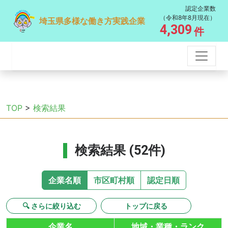
認定企業数
（令和8年8月現在）
埼玉県多様な働き方実践企業
4,309
件
TOP
>
検索結果
検索結果 (52件)
企業名順
市区町村順
認定日順
🔍 さらに絞り込む
トップに戻る
企業名
地域・業種・ランク