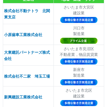
さいたま市大宮区
株式会社不動テトラ 北関
建設業
東支店
川口市
製造業
小原歯車工業株式会社
さいたま市見沼区
大東建託パートナーズ株式
不動産業，物品賃貸業
会社
新座市
製造業
株式会社不二家 埼玉工場
さいたま市北区
建設業
新興建設工業株式会社