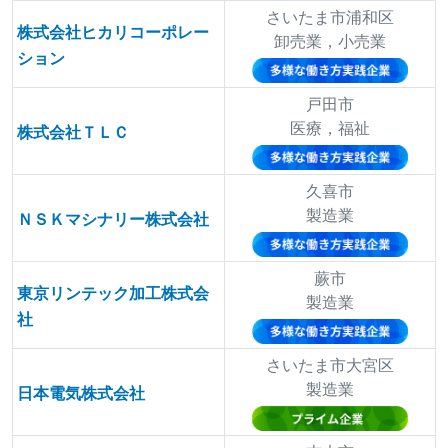
さいたま市浦和区
株式会社ヒカリコーポレー
卸売業，小売業
ション
戸田市
医療，福祉
株式会社ＴＬＣ
久喜市
製造業
ＮＳＫマシナリー株式会社
蕨市
東京リンテック加工株式会
製造業
社
さいたま市大宮区
製造業
日本電気株式会社