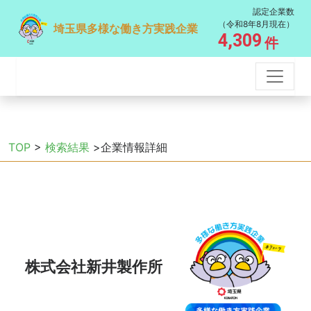
認定企業数
（令和8年8月現在）
埼玉県多様な働き方実践企業
4,309
件
TOP
>
検索結果
>企業情報詳細
株式会社新井製作所