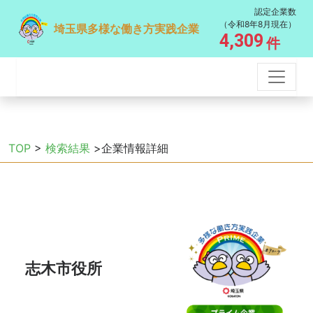
認定企業数
（令和8年8月現在）
埼玉県多様な働き方実践企業
4,309
件
TOP
>
検索結果
>企業情報詳細
志木市役所