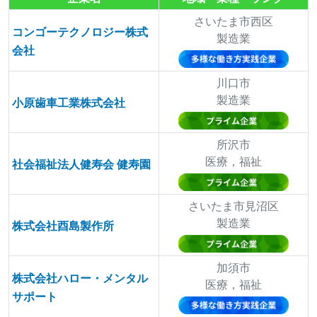
さいたま市西区
コンゴーテクノロジー株式
製造業
会社
川口市
製造業
小原歯車工業株式会社
所沢市
医療，福祉
社会福祉法人健寿会 健寿園
さいたま市見沼区
製造業
株式会社酉島製作所
加須市
株式会社ハロー・メンタル
医療，福祉
サポート