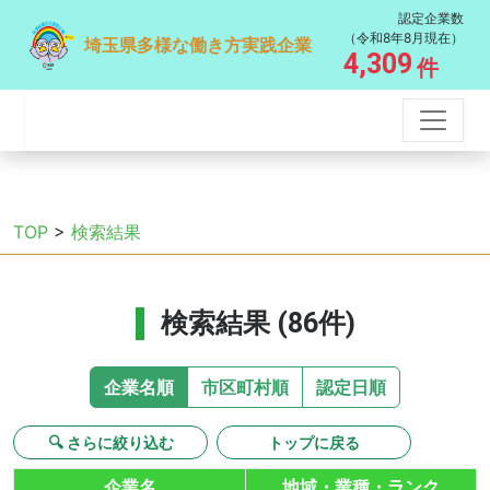
認定企業数
（令和8年8月現在）
埼玉県多様な働き方実践企業
4,309
件
TOP
>
検索結果
検索結果 (86件)
企業名順
市区町村順
認定日順
🔍 さらに絞り込む
トップに戻る
企業名
地域・業種・ランク