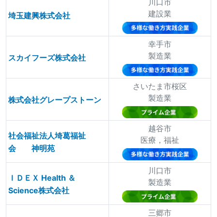
川口市
建設業
埼玉建興株式会社
幸手市
製造業
スカイフーズ株式会社
さいたま市桜区
製造業
株式会社グレープストーン
越谷市
社会福祉法人埼葛福祉
医療，福祉
会 神明苑
川口市
ＩＤＥＸ Health ＆
製造業
Science株式会社
三郷市