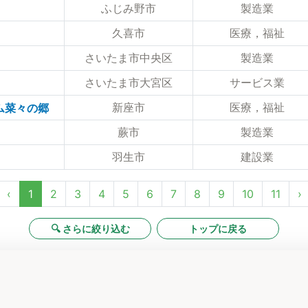
ふじみ野市
製造業
久喜市
医療，福祉
さいたま市中央区
製造業
さいたま市大宮区
サービス業
新座市
医療，福祉
ム菜々の郷
蕨市
製造業
羽生市
建設業
‹
1
2
3
4
5
6
7
8
9
10
11
›
🔍 さらに絞り込む
トップに戻る