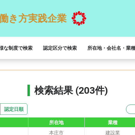
働き方実践企業
様な制度で検索
認定区分で検索
所在地・会社名・業
検索結果 (203件)
認定日順
所在地
業種
本庄市
建設業