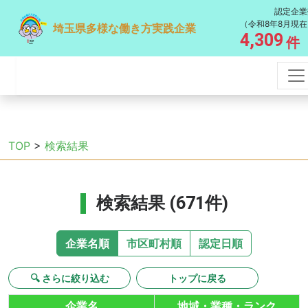
認定企業
（令和8年8月現在
埼玉県多様な働き方実践企業
4,309
件
TOP
>
検索結果
検索結果 (671件)
企業名順
市区町村順
認定日順
🔍 さらに絞り込む
トップに戻る
企業名
地域・業種・ランク