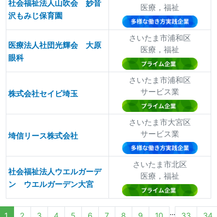
社会福祉法人山吹会 妙音
医療，福祉
沢もみじ保育園
さいたま市浦和区
医療法人社団光輝会 大原
医療，福祉
眼科
さいたま市浦和区
サービス業
株式会社セイビ埼玉
さいたま市大宮区
サービス業
埼信リース株式会社
さいたま市北区
社会福祉法人ウエルガーデ
医療，福祉
ン ウエルガーデン大宮
...
1
2
3
4
5
6
7
8
9
10
33
34