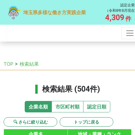
認定企業
（令和8年8月現在
埼玉県多様な働き方実践企業
4,309
件
TOP
>
検索結果
検索結果 (504件)
企業名順
市区町村順
認定日順
🔍 さらに絞り込む
トップに戻る
企業名
地域・業種・ランク