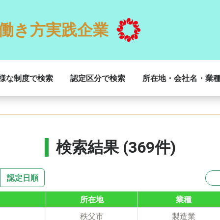
働き方実践企業
様な制度で検索
認定区分で検索
所在地・会社名・業
検索結果 (369件)
認定日順
所在地
業種
秩父市
製造業