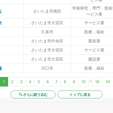
学術研究，専門・技術
さいたま市南区
玉
ービス業
さいたま市大宮区
サービス業
所
久喜市
医療，福祉
さいたま市中央区
製造業
さいたま市大宮区
サービス業
さいたま市大宮区
建設業
川口市
医療，福祉
園
...
1
2
3
4
5
6
7
8
9
10
18
19
🔍 さらに絞り込む
トップに戻る