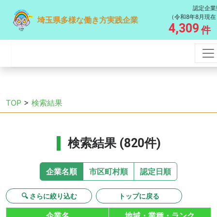
認定企業
（令和8年8月現在
埼玉県多様な働き方実践企業
4,309
件
TOP
>
検索結果
検索結果 (820件)
企業名順
市区町村順
認定日順
🔍 さらに絞り込む
トップに戻る
企業名
地域・業種・ランク