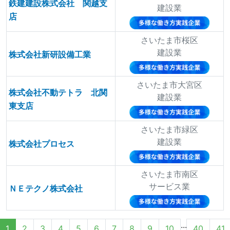
鉄建建設株式会社 関越支
建設業
店
さいたま市桜区
建設業
株式会社新研設備工業
さいたま市大宮区
株式会社不動テトラ 北関
建設業
東支店
さいたま市緑区
建設業
株式会社プロセス
さいたま市南区
サービス業
ＮＥテクノ株式会社
...
1
2
3
4
5
6
7
8
9
10
40
41