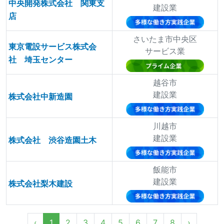
中央開発株式会社 関東支
建設業
店
さいたま市中央区
東京電設サービス株式会
サービス業
社 埼玉センター
越谷市
建設業
株式会社中新造園
川越市
建設業
株式会社 渋谷造園土木
飯能市
建設業
株式会社梨木建設
‹
1
2
3
4
5
6
7
8
›