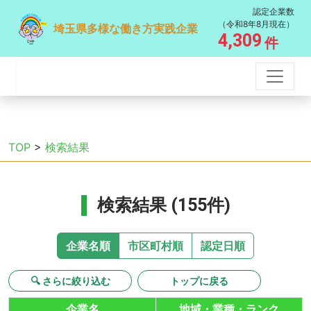
認定企業数
（令和8年8月現在）
埼玉県多様な働き方実践企業
4,309
件
TOP
>
検索結果
検索結果 (155件)
企業名順
市区町村順
認定日順
🔍 さらに絞り込む
トップに戻る
企業名
地域・業種・ランク