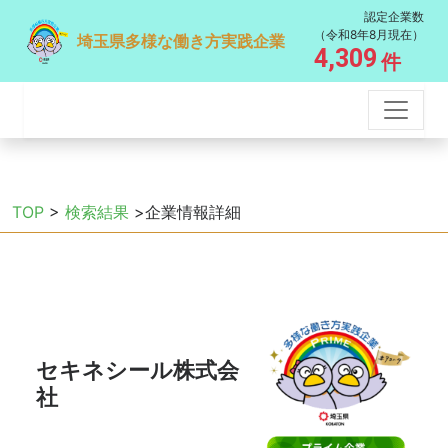
認定企業数
（令和8年8月現在）
埼玉県多様な働き方実践企業
4,309
件
TOP
>
検索結果
>企業情報詳細
セキネシール株式会
社