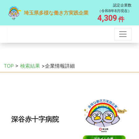
認定企業数
（令和8年8月現在）
埼玉県多様な働き方実践企業
4,309
件
TOP
>
検索結果
>企業情報詳細
深谷赤十字病院