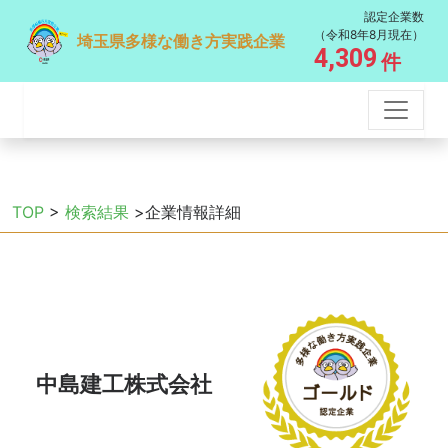
認定企業数
（令和8年8月現在）
埼玉県多様な働き方実践企業
4,309
件
TOP
>
検索結果
>企業情報詳細
中島建工株式会社