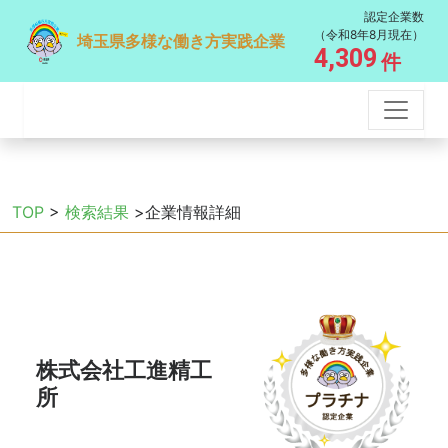
認定企業数
（令和8年8月現在）
埼玉県多様な働き方実践企業
4,309
件
TOP
>
検索結果
>企業情報詳細
株式会社工進精工
所