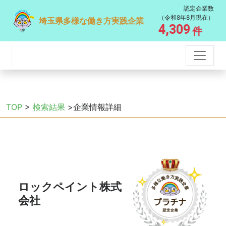
認定企業数
（令和8年8月現在）
埼玉県多様な働き方実践企業
4,309
件
TOP
>
検索結果
>企業情報詳細
ロックペイント株式
会社