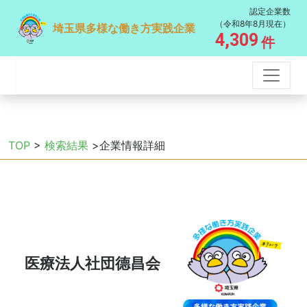
認定企業数
（令和8年8月現在）
埼玉県多様な働き方実践企業
4,309
件
TOP
>
検索結果
>企業情報詳細
医療法人社団德昌会