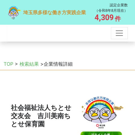
認定企業数
（令和8年8月現在）
埼玉県多様な働き方実践企業
4,309
件
TOP
>
検索結果
>企業情報詳細
社会福祉法人ちとせ
交友会 吉川美南ち
とせ保育園