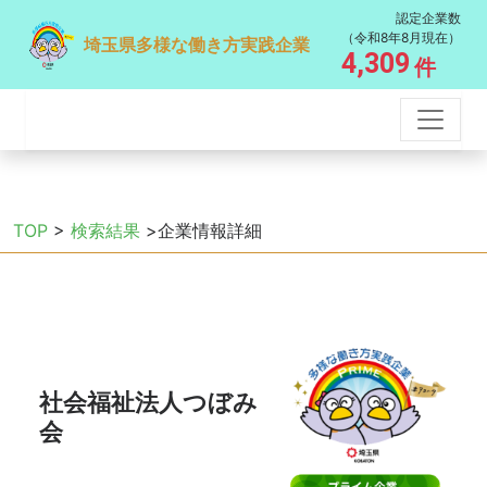
認定企業数
（令和8年8月現在）
埼玉県多様な働き方実践企業
4,309
件
TOP
>
検索結果
>企業情報詳細
社会福祉法人つぼみ
会