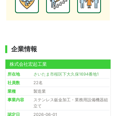
企業情報
株式会社宏起工業
所在地
さいたま市桜区下大久保1694番地1
社員数
22名
業種
製造業
事業内容
ステンレス鈑金加工・業務用設備機器組
立て
認定日
2026-06-01