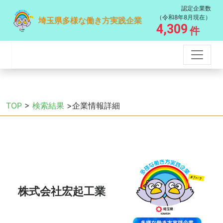
認定企業数
（令和8年8月現在）
埼玉県多様な働き方実践企業
4,309
件
TOP
>
検索結果
>企業情報詳細
株式会社宏起工業