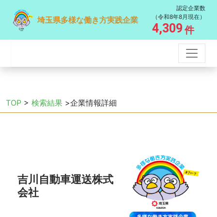
認定企業数
（令和8年8月現在）
埼玉県多様な働き方実践企業
4,309
件
TOP
>
検索結果
>企業情報詳細
吉川自動車運送株式
会社