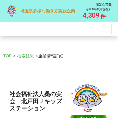
認定企業数
（令和8年8月現在）
埼玉県多様な働き方実践企業
4,309
件
TOP
>
検索結果
>企業情報詳細
社会福祉法人桑の実
会 北戸田Ｊキッズ
ステーション