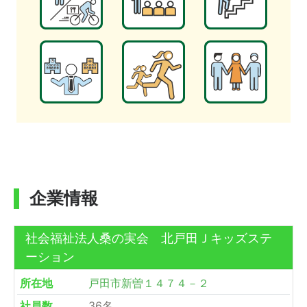
企業情報
社会福祉法人桑の実会 北戸田Ｊキッズステ
ーション
所在地
戸田市新曽１４７４－２
社員数
36名