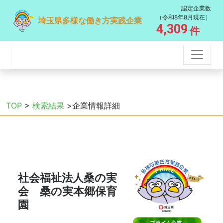
認定企業数
（令和8年8月現在）
埼玉県多様な働き方実践企業
4,309
件
TOP
>
検索結果
>企業情報詳細
社会福祉法人桑の実
会 桑の実本郷保育
園