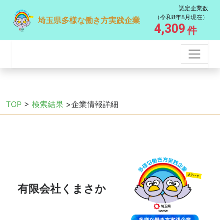
認定企業数
（令和8年8月現在）
埼玉県多様な働き方実践企業
4,309
件
TOP
>
検索結果
>企業情報詳細
有限会社くまさか