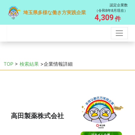
認定企業数
（令和8年8月現在）
埼玉県多様な働き方実践企業
4,309
件
TOP
>
検索結果
>企業情報詳細
高田製薬株式会社