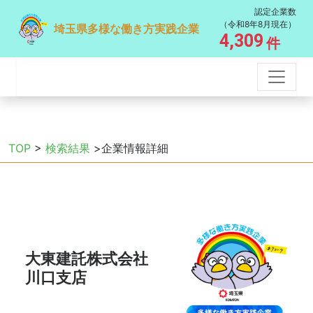
認定企業数
（令和8年8月現在）
埼玉県多様な働き方実践企業
4,309
件
TOP
>
検索結果
>企業情報詳細
大東建託株式会社
川口支店