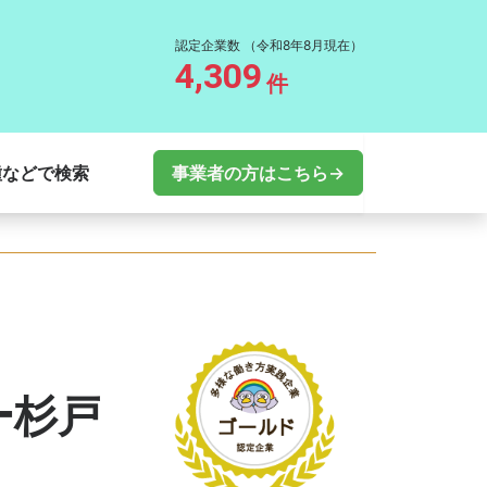
認定企業数
（令和8年8月現在）
4,309
件
種などで検索
事業者の方はこちら→
ー杉戸