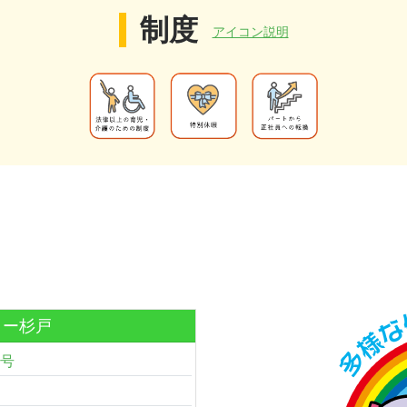
制度
アイコン説明
ター杉戸
8号