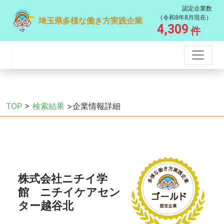
認定企業数
（令和8年8月現在）
埼玉県多様な働き方実践企業
4,309
件
TOP
>
検索結果
>企業情報詳細
株式会社ニチイ学
館 ニチイケアセン
ター越谷北