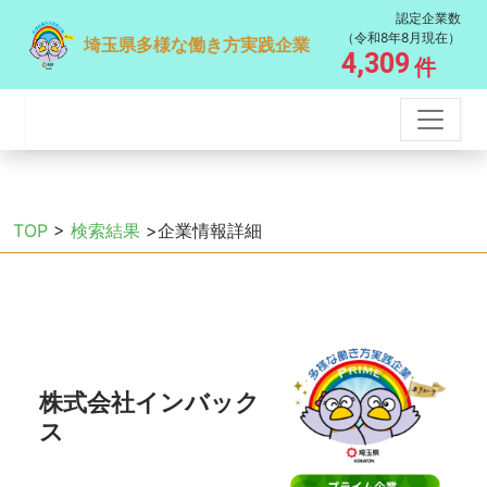
認定企業数
（令和8年8月現在）
埼玉県多様な働き方実践企業
4,309
件
TOP
>
検索結果
>企業情報詳細
株式会社インバック
ス