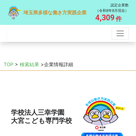
認定企業数
（令和8年8月現在）
埼玉県多様な働き方実践企業
4,309
件
TOP
>
検索結果
>企業情報詳細
学校法人三幸学園
大宮こども専門学校