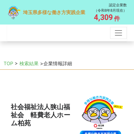
認定企業数
（令和8年8月現在）
埼玉県多様な働き方実践企業
4,309
件
TOP
>
検索結果
>企業情報詳細
社会福祉法人狭山福
祉会 軽費老人ホー
ム柏苑