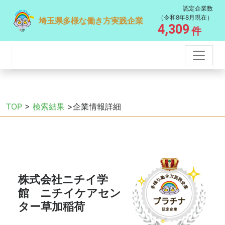
認定企業数
（令和8年8月現在）
埼玉県多様な働き方実践企業
4,309
件
TOP
>
検索結果
>企業情報詳細
株式会社ニチイ学
館 ニチイケアセン
ター草加稲荷