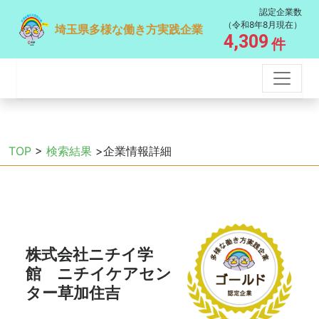
認定企業数
（令和8年8月現在）
埼玉県多様な働き方実践企業
4,309
件
TOP
>
検索結果
>企業情報詳細
株式会社ニチイ学
館 ニチイケアセン
ター草加住吉