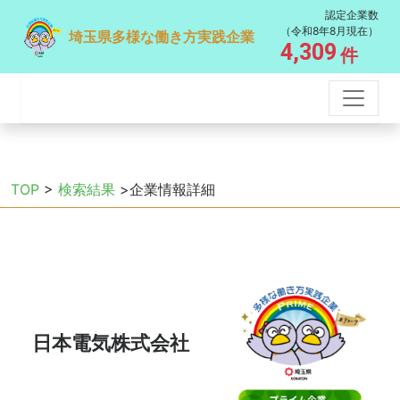
認定企業数
（令和8年8月現在）
埼玉県多様な働き方実践企業
4,309
件
TOP
>
検索結果
>企業情報詳細
日本電気株式会社