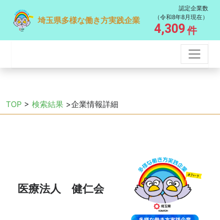
認定企業数
（令和8年8月現在）
埼玉県多様な働き方実践企業
4,309
件
TOP
>
検索結果
>企業情報詳細
医療法人 健仁会