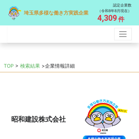
認定企業数
（令和8年8月現在）
埼玉県多様な働き方実践企業
4,309
件
TOP
>
検索結果
>企業情報詳細
昭和建設株式会社