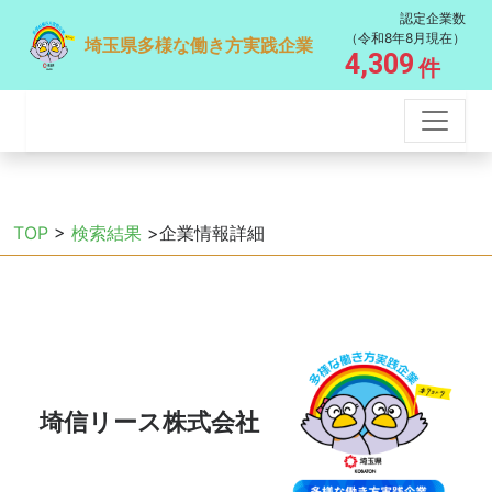
認定企業数
（令和8年8月現在）
埼玉県多様な働き方実践企業
4,309
件
TOP
>
検索結果
>企業情報詳細
埼信リース株式会社