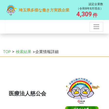
認定企業数
（令和8年8月現在）
埼玉県多様な働き方実践企業
4,309
件
TOP
>
検索結果
>企業情報詳細
医療法人慈公会