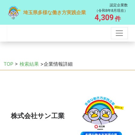
認定企業数
（令和8年8月現在）
埼玉県多様な働き方実践企業
4,309
件
TOP
>
検索結果
>企業情報詳細
株式会社サン工業