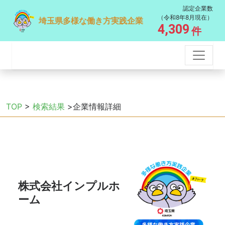
認定企業数
（令和8年8月現在）
埼玉県多様な働き方実践企業
4,309
件
TOP
>
検索結果
>企業情報詳細
株式会社インプルホ
ーム