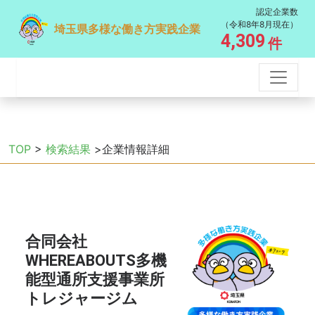
認定企業数
（令和8年8月現在）
埼玉県多様な働き方実践企業
4,309
件
TOP
>
検索結果
>企業情報詳細
合同会社
WHEREABOUTS多機
能型通所支援事業所
トレジャージム