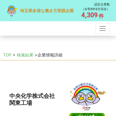
認定企業数
（令和8年8月現在）
埼玉県多様な働き方実践企業
4,309
件
TOP
>
検索結果
>企業情報詳細
中央化学株式会社
関東工場