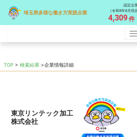
認定企
（令和8年8月現
埼玉県多様な働き方実践企業
4,309
件
TOP
>
検索結果
>企業情報詳細
東京リンテック加工
株式会社