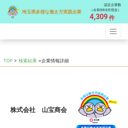
認定企業数
（令和8年8月現在）
埼玉県多様な働き方実践企業
4,309
件
TOP
>
検索結果
>企業情報詳細
株式会社 山宝商会