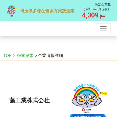
認定企業数
（令和8年8月現在）
埼玉県多様な働き方実践企業
4,309
件
TOP
>
検索結果
>企業情報詳細
藤工業株式会社