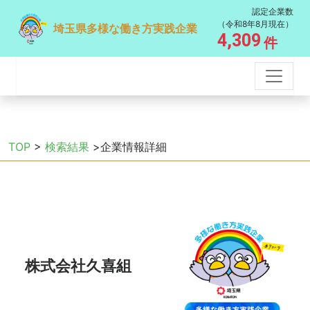
認定企業数
（令和8年8月現在）
埼玉県多様な働き方実践企業
4,309
件
TOP
>
検索結果
>企業情報詳細
株式会社久喜組