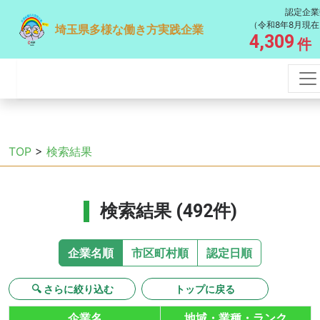
認定企業
（令和8年8月現在
埼玉県多様な働き方実践企業
4,309
件
TOP
>
検索結果
検索結果 (492件)
企業名順
市区町村順
認定日順
🔍 さらに絞り込む
トップに戻る
企業名
地域・業種・ランク