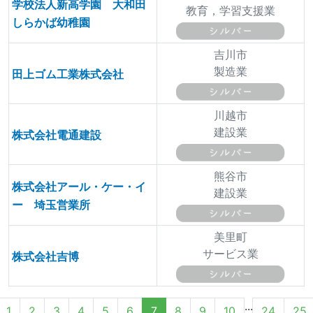
学校法人新高学園 大和田
教育，学習支援業
しらかば幼稚園
吉川市
製造業
田上ゴム工業株式会社
川越市
建設業
株式会社電通建設
熊谷市
株式会社アール・ケー・イ
建設業
ー 埼玉営業所
美里町
サービス業
株式会社吉博
...
1
2
3
4
5
6
7
8
9
10
24
25