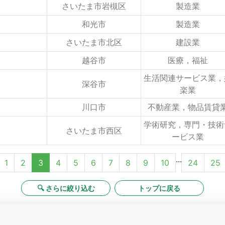
さいたま市岩槻区
製造業
和光市
製造業
さいたま市北区
建設業
越谷市
医療，福祉
生活関連サービス業，
深谷市
楽業
川口市
不動産業，物品賃貸
学術研究，専門・技術
さいたま市西区
ービス業
...
1
2
3
4
5
6
7
8
9
10
24
25
🔍 さらに絞り込む
トップに戻る