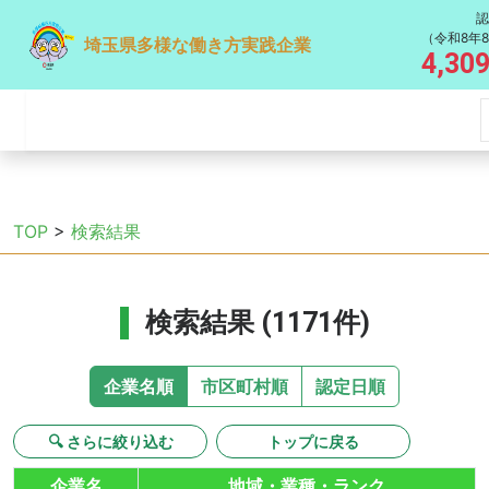
認
（令和8年
埼玉県多様な働き方実践企業
4,30
TOP
>
検索結果
検索結果 (1171件)
企業名順
市区町村順
認定日順
🔍 さらに絞り込む
トップに戻る
企業名
地域・業種・ランク