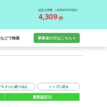
認定企業数
（令和8年8月現在）
4,309
件
種などで検索
事業者の方はこちら→
🔍 さらに絞り込む
トップに戻る
最新認定日