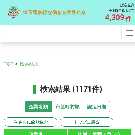
認定企業
（令和8年8月現在
埼玉県多様な働き方実践企業
4,309
件
TOP
>
検索結果
検索結果 (1171件)
企業名順
市区町村順
認定日順
🔍 さらに絞り込む
トップに戻る
企業名
地域・業種・ランク